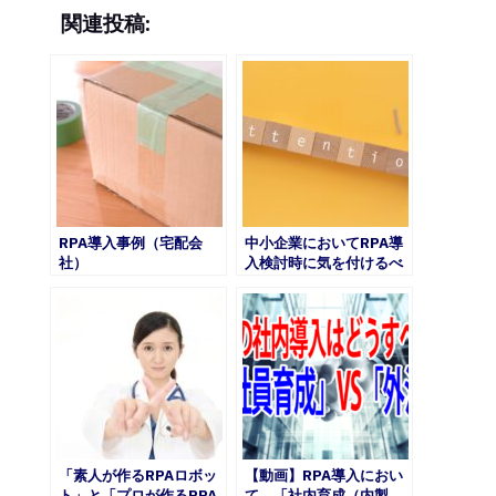
関連投稿:
RPA導入事例（宅配会
中小企業においてRPA導
社）
入検討時に気を付けるべ
きこと（その１）
「素人が作るRPAロボッ
【動画】RPA導入におい
ト」と「プロが作るRPA
て、「社内育成（内製