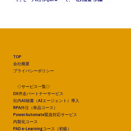
ロボット」の違いとは？
化）」と「外注」ではど
ちらが良いのか？
TOP
会社概要
プライバシーポリシー
◇サービス一覧◇
DX伴走パートナーサービス
社内AI秘書（AIエージェント）導入
RPA外注（単品コース）
PowerAutomate緊急対応サービス
内製化コース
PAD e-Learningコース（初級）