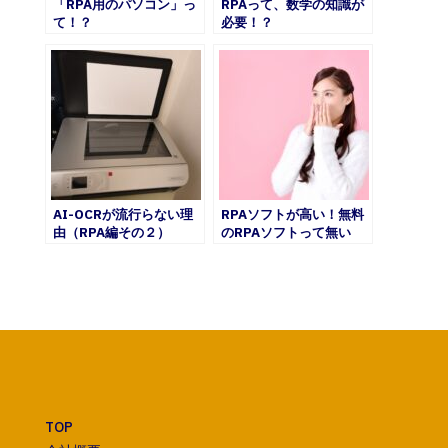
「RPA用のパソコン」っ
RPAって、数学の知識が
て！？
必要！？
AI-OCRが流行らない理
RPAソフトが高い！無料
由（RPA編その２）
のRPAソフトって無い
の！？
TOP