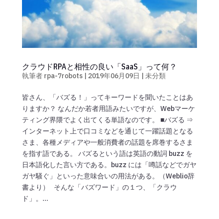
クラウドRPAと相性の良い「SaaS」って何？
執筆者
rpa-7robots
|
2019年06月09日
|
未分類
皆さん、「バズる！」ってキーワードを聞いたことはあ
りますか？ なんだか若者用語みたいですが、Webマーケ
ティング界隈でよく出てくる単語なのです。 ■バズる ⇒
インターネット上で口コミなどを通じて一躍話題となる
さま、各種メディアや一般消費者の話題を席巻するさま
を指す語である。 バズるという語は英語の動詞 buzz を
日本語化した言い方である。buzz には「噂話などでガヤ
ガヤ騒ぐ」といった意味合いの用法がある。（Weblio辞
書より） そんな「バズワード」の１つ、「クラウ
ド」。...