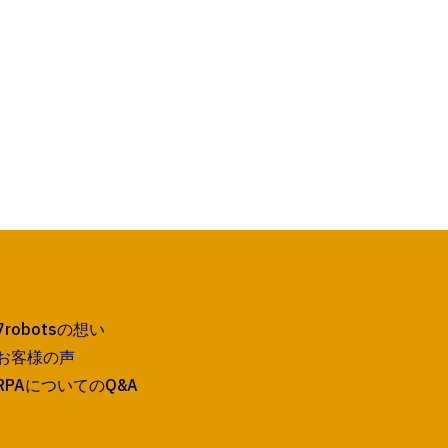
7robotsの想い
お客様の声
RPAについてのQ&A