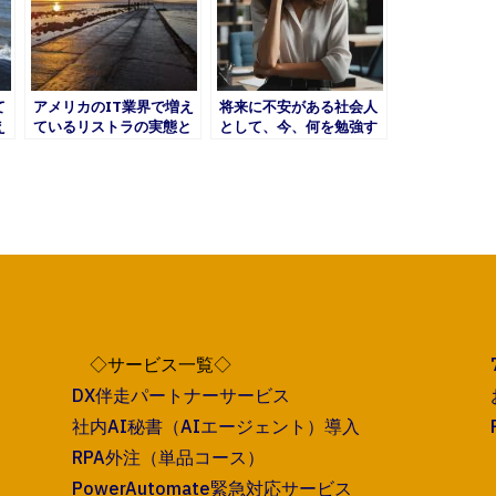
て
アメリカのIT業界で増え
将来に不安がある社会人
え
ているリストラの実態と
として、今、何を勉強す
は？
ればよいのか？
◇サービス一覧◇
DX伴走パートナーサービス
社内AI秘書（AIエージェント）導入
RPA外注（単品コース）
PowerAutomate緊急対応サービス